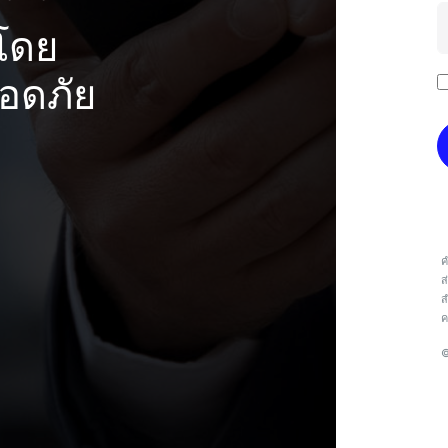
งโดย
อดภัย
ค
ส
ส
ค
©