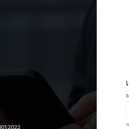
อ
ร
7001:2022